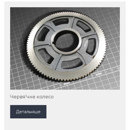
Червя’чне колесо
Детальніше