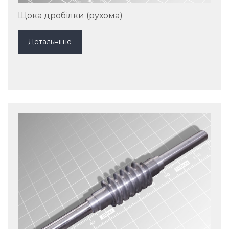
Щока дробілки (рухома)
Детальніше