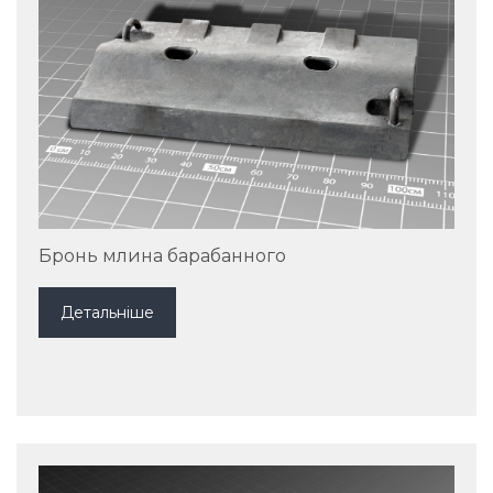
Бронь млина барабанного
Детальніше