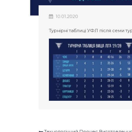
10.01.2020
Турнірні таблиці УФЛ після семи ту
Технологічний Процес Виготовлення