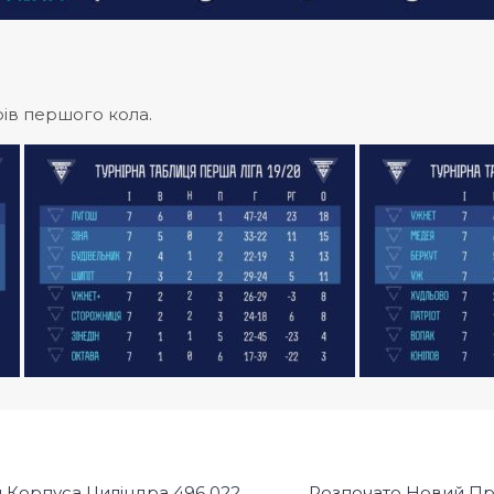
рів першого кола.
 Корпуса Циліндра 496 022
Розпочато Новий Прое