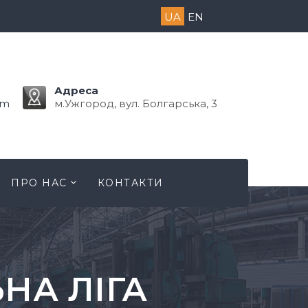
UA
EN
Адреса
om
м.Ужгород, вул. Болгарська, 3
ПРО НАС
КОНТАКТИ
НА ЛІГА