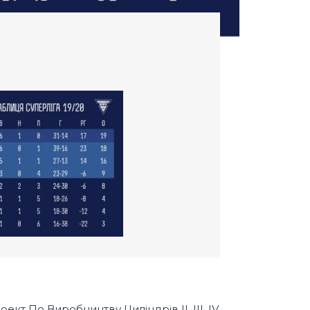
кт По Виробництву Циліндрів II, III, IV,