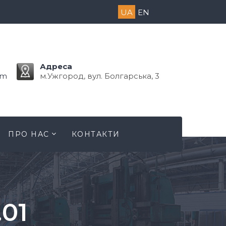
UA
EN
Адреса
om
м.Ужгород, вул. Болгарська, 3
ПРО НАС
КОНТАКТИ
01